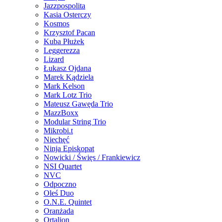
Jazzpospolita
Kasia Osterczy
Kosmos
Krzysztof Pacan
Kuba Płużek
Leggerezza
Lizard
Łukasz Ojdana
Marek Kądziela
Mark Kelson
Mark Lotz Trio
Mateusz Gawęda Trio
MazzBoxx
Modular String Trio
Mikrobi.t
Niechęć
Ninja Episkopat
Nowicki / Święs / Frankiewicz
NSI Quartet
NVC
Odpoczno
Oleś Duo
O.N.E. Quintet
Oranżada
Ortalion