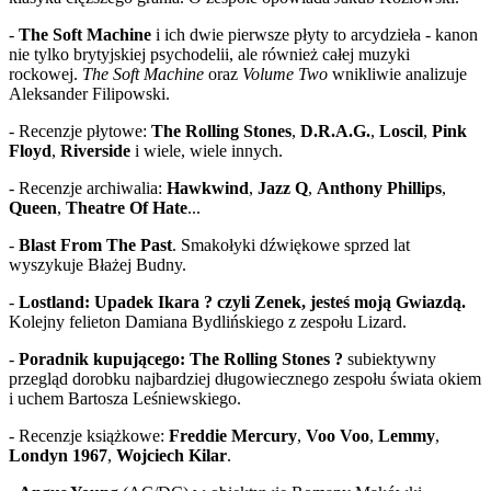
-
The Soft Machine
i ich dwie pierwsze płyty to arcydzieła - kanon
nie tylko brytyjskiej psychodelii, ale również całej muzyki
rockowej.
The Soft Machine
oraz
Volume Two
wnikliwie analizuje
Aleksander Filipowski.
- Recenzje płytowe:
The Rolling Stones
,
D.R.A.G.
,
Loscil
,
Pink
Floyd
,
Riverside
i wiele, wiele innych.
- Recenzje archiwalia:
Hawkwind
,
Jazz Q
,
Anthony Phillips
,
Queen
,
Theatre Of Hate
...
-
Blast From The Past
. Smakołyki dźwiękowe sprzed lat
wyszykuje Błażej Budny.
-
Lostland: Upadek Ikara ? czyli Zenek, jesteś moją Gwiazdą.
Kolejny felieton
Damiana Bydlińskiego z zespołu Lizard.
-
Poradnik kupującego: The Rolling Stones ?
subiektywny
przegląd dorobku najbardziej długowiecznego zespołu świata okiem
i uchem Bartosza Leśniewskiego.
- Recenzje książkowe:
Freddie Mercury
,
Voo Voo
,
Lemmy
,
Londyn 1967
,
Wojciech Kilar
.