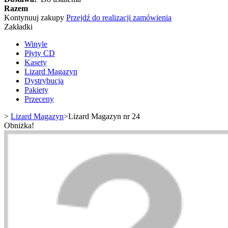
Razem
Kontynuuj zakupy
Przejdź do realizacji zamówienia
Zakładki
Winyle
Płyty CD
Kasety
Lizard Magazyn
Dystrybucja
Pakiety
Przeceny
>
Lizard Magazyn
>
Lizard Magazyn nr 24
Obniżka!