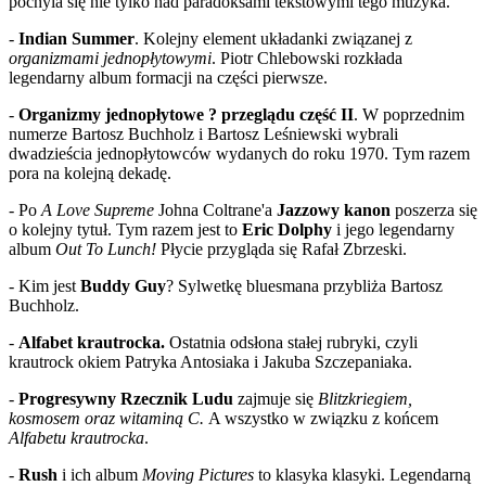
pochyla się nie tylko nad paradoksami tekstowymi tego muzyka.
-
Indian Summer
. Kolejny element układanki związanej z
organizmami jednopłytowymi
. Piotr Chlebowski rozkłada
legendarny album formacji na części pierwsze.
-
Organizmy jednopłytowe ? przeglądu część II
. W poprzednim
numerze Bartosz Buchholz i Bartosz Leśniewski wybrali
dwadzieścia jednopłytowców wydanych do roku 1970. Tym razem
pora na kolejną dekadę.
- Po
A Love Supreme
Johna Coltrane'a
Jazzowy kanon
poszerza się
o kolejny tytuł. Tym razem jest to
Eric Dolphy
i jego legendarny
album
Out To Lunch!
Płycie przygląda się Rafał Zbrzeski.
- Kim jest
Buddy Guy
? Sylwetkę bluesmana przybliża Bartosz
Buchholz.
-
Alfabet krautrocka.
Ostatnia odsłona stałej rubryki, czyli
krautrock okiem Patryka Antosiaka i Jakuba Szczepaniaka.
-
Progresywny Rzecznik Ludu
zajmuje się
Blitzkriegiem,
kosmosem oraz witaminą C.
A wszystko w związku z końcem
Alfabetu krautrocka
.
-
Rush
i ich album
Moving Pictures
to klasyka klasyki. Legendarną