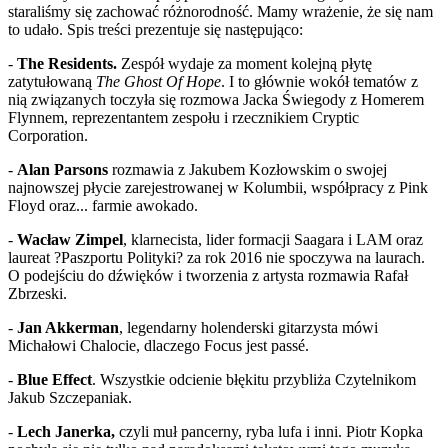
staraliśmy się zachować różnorodność. Mamy wrażenie, że się nam
to udało. Spis treści prezentuje się następująco:
-
The Residents.
Zespół wydaje za moment kolejną płytę
zatytułowaną
The Ghost Of Hope
. I to głównie wokół tematów z
nią związanych toczyła się rozmowa Jacka Świegody z Homerem
Flynnem, reprezentantem zespołu i rzecznikiem Cryptic
Corporation.
-
Alan Parsons
rozmawia z Jakubem Kozłowskim o swojej
najnowszej płycie zarejestrowanej w Kolumbii, współpracy z Pink
Floyd oraz... farmie awokado.
-
Wacław Zimpel
, klarnecista, lider formacji Saagara i LAM oraz
laureat ?Paszportu Polityki? za rok 2016 nie spoczywa na laurach.
O podejściu do dźwięków i tworzenia z artysta rozmawia Rafał
Zbrzeski.
-
Jan Akkerman
, legendarny holenderski gitarzysta mówi
Michałowi Chalocie, dlaczego Focus jest pass
é
.
-
Blue Effect
. Wszystkie odcienie błękitu przybliża Czytelnikom
Jakub Szczepaniak.
-
Lech Janerka,
czyli muł pancerny, ryba lufa i inni. Piotr Kopka