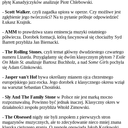
płytę Kanadyjczyków analizuje Piotr Chlebowski.
-
Scott Walker
, czyli zagadka upiora w operze. Czy możliwe jest
zgłębienie jego twórczości? Na to pytanie próbuje odpowiedzieć
Łukasz Krajnik.
-
AMM
to prawdziwa szara eminencja muzyki ostatniego
półwiecza. Dorobek formacji, którą fascynował się chociażby Syd
Barrett przybliża Jan Biernacki.
-
The Rolling Stones
, czyli temat główny dwudziestego czwartego
numeru Lizarda. Przyglądamy się dwóm klasycznym płytom ?
Exile
On Main St. a
nalizuje Bartosz Buchholz, a nad
Some Girls
pochyla
się Adam Glinkowski.
-
Jasper van't Hof
bywa określany mianem ojca chrzestnego
europejskiego jazz-rocka. Jego dorobek z klasycznego okresu wziął
na warsztat Sebastian Chosiński.
-
Sly And The Family Stone
w Polsce nie jest marką mocno
rozpoznawalną. Powinno być jednak inaczej. Klasyczny okres w
działalności zespołu przybliża Witold Zimowski.
-
The Obsessed
nigdy nie byli zespołem z pierwszych stron
magazynów muzycznych, ale to zdecydowanie nieco mniej znana
klasyka cięższego grania. O zespole opowiada Jakub Kozłowski.