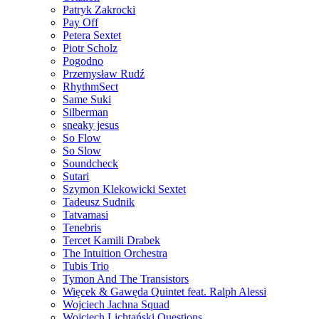
Patryk Zakrocki
Pay Off
Petera Sextet
Piotr Scholz
Pogodno
Przemysław Rudź
RhythmSect
Same Suki
Silberman
sneaky jesus
So Flow
So Slow
Soundcheck
Sutari
Szymon Klekowicki Sextet
Tadeusz Sudnik
Tatvamasi
Tenebris
Tercet Kamili Drabek
The Intuition Orchestra
Tubis Trio
Tymon And The Transistors
Więcek & Gawęda Quintet feat. Ralph Alessi
Wojciech Jachna Squad
Wojciech Lichtański Questions