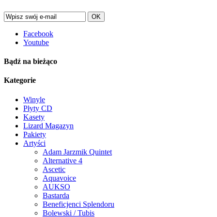
OK
Facebook
Youtube
Bądź na bieżąco
Kategorie
Winyle
Płyty CD
Kasety
Lizard Magazyn
Pakiety
Artyści
Adam Jarzmik Quintet
Alternative 4
Ascetic
Aquavoice
AUKSO
Bastarda
Beneficjenci Splendoru
Bolewski / Tubis