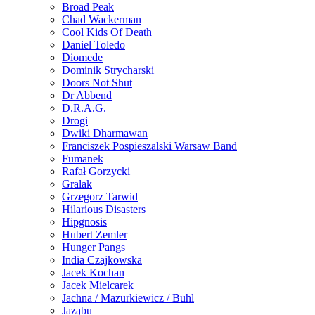
Broad Peak
Chad Wackerman
Cool Kids Of Death
Daniel Toledo
Diomede
Dominik Strycharski
Doors Not Shut
Dr Abbend
D.R.A.G.
Drogi
Dwiki Dharmawan
Franciszek Pospieszalski Warsaw Band
Fumanek
Rafał Gorzycki
Gralak
Grzegorz Tarwid
Hilarious Disasters
Hipgnosis
Hubert Zemler
Hunger Pangs
India Czajkowska
Jacek Kochan
Jacek Mielcarek
Jachna / Mazurkiewicz / Buhl
Jaząbu