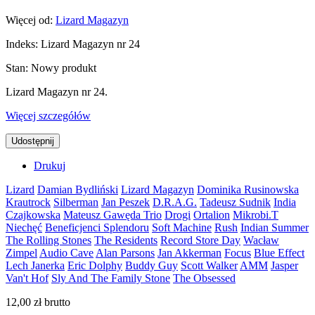
Więcej od:
Lizard Magazyn
Indeks:
Lizard Magazyn nr 24
Stan:
Nowy produkt
Lizard Magazyn nr 24.
Więcej szczegółów
Udostępnij
Drukuj
Lizard
Damian Bydliński
Lizard Magazyn
Dominika Rusinowska
Krautrock
Silberman
Jan Peszek
D.R.A.G.
Tadeusz Sudnik
India
Czajkowska
Mateusz Gawęda Trio
Drogi
Ortalion
Mikrobi.T
Niechęć
Beneficjenci Splendoru
Soft Machine
Rush
Indian Summer
The Rolling Stones
The Residents
Record Store Day
Wacław
Zimpel
Audio Cave
Alan Parsons
Jan Akkerman
Focus
Blue Effect
Lech Janerka
Eric Dolphy
Buddy Guy
Scott Walker
AMM
Jasper
Van't Hof
Sly And The Family Stone
The Obsessed
12,00 zł
brutto